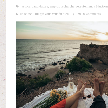
astuce
,
candidature
,
emploi
,
recherche
,
recrutement
,
séduction
Roseline - RH qui vous veut du bien
/
0 Comments