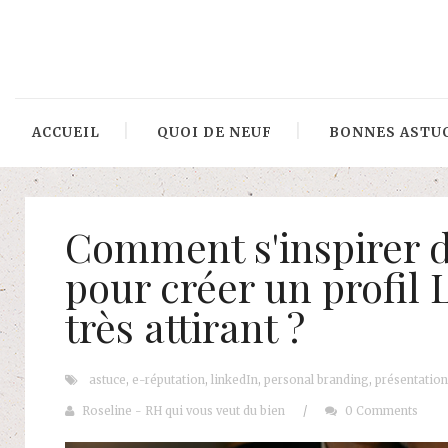
ACCUEIL
QUOI DE NEUF
BONNES ASTU
Comment s'inspirer 
pour créer un profil 
très attirant ?
astuce
,
e-réputation
,
linkedIn
,
personal branding
,
présentation
Roseline - RH qui vous veut du bien
/
0 Comments